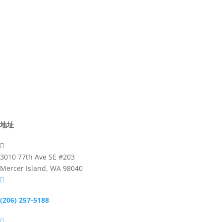
By Law
Director
Advisor
Committee
Activites
Business
地址

3010 77th Ave SE #203
Mercer Island, WA 98040

(206) 257-5188
