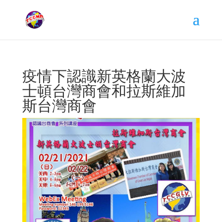
疫情下認識新英格蘭大波
士頓台灣商會和拉斯維加
斯台灣商會