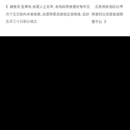
北美洲各地區台灣
總會長 監事長 候選人之名單, 各地區商會應於每年五
月十五日前向本會推薦. 由選舉委員會核定資格後, 並於
商會回台深度旅遊聯
五月三十日前公佈之
繫平台