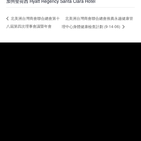
加州聖荷西 Hyatt Regency Santa Clara Hotel
北美洲台灣商會聯合總會推薦永越健康管
北美洲台灣商會聯合總會第十
八屆第四次理事會議暨年會
理中心身體健康檢查計劃 (9-14-06)