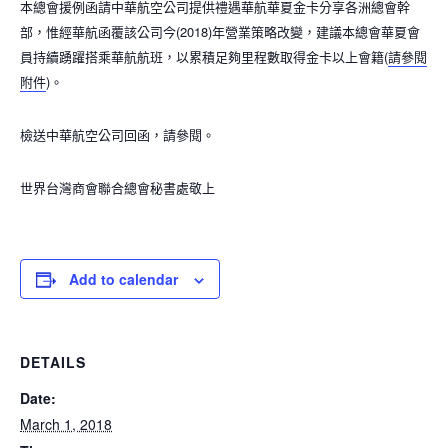
本總會援例函請中華航空公司提供禮遇華航華夏金卡分享各洲總會幹
部，惟經華航函覆該公司今
(2018)
年營業策略改變，建議本總會華夏會
員持續踴躍搭乘華航航班，以累積足夠里程數取得金卡以上會籍
(
請參閱
附件
)
。
檢送中華航空公司回函，請參閱。
世界台灣商會聯合總會秘書處敬上
Add to calendar
DETAILS
Date:
March 1, 2018