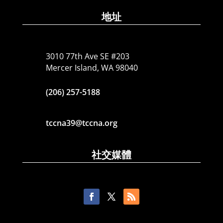
地址
3010 77th Ave SE #203
Mercer Island, WA 98040
(206) 257-5188
tccna39@tccna.org
社交媒體