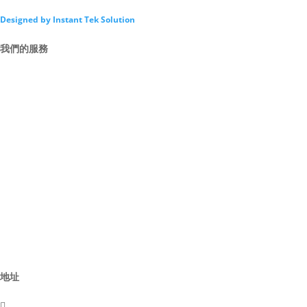
Designed by Instant Tek Solution
我們的服務
Intro
By Law
Director
Advisor
Committee
Activites
Business
地址
