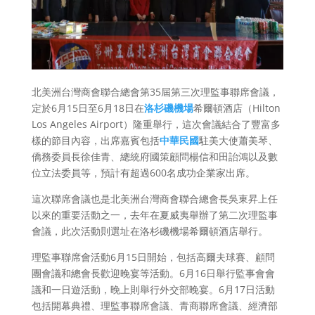
北美洲台灣商會聯合總會第35屆第三次理監事聯席會議，
定於6月15日至6月18日在
洛杉磯
機場
希爾頓酒店（Hilton
Los Angeles Airport）隆重舉行，這次會議結合了豐富多
樣的節目內容，出席嘉賓包括
中華民國
駐美大使蕭美琴、
僑務委員長徐佳青、總統府國策顧問楊信和田詒鴻以及數
位立法委員等，預計有超過600名成功企業家出席。
這次聯席會議也是北美洲台灣商會聯合總會長吳東昇上任
以來的重要活動之一，去年在夏威夷舉辦了第二次理監事
會議，此次活動則選址在洛杉磯機場希爾頓酒店舉行。
理監事聯席會活動6月15日開始，包括高爾夫球賽、顧問
團會議和總會長歡迎晚宴等活動。6月16日舉行監事會會
議和一日遊活動，晚上則舉行外交部晚宴。6月17日活動
包括開幕典禮、理監事聯席會議、青商聯席會議、經濟部