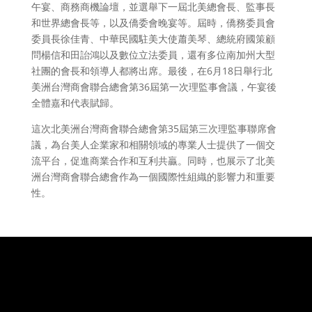
午宴、商務商機論壇，並選舉下一屆北美總會長、監事長
和世界總會長等，以及僑委會晚宴等。屆時，僑務委員會
委員長徐佳青、中華民國駐美大使蕭美琴、總統府國策顧
問楊信和田詒鴻以及數位立法委員，還有多位南加州大型
社團的會長和領導人都將出席。最後，在6月18日舉行北
美洲台灣商會聯合總會第36屆第一次理監事會議，午宴後
全體嘉和代表賦歸。
這次北美洲台灣商會聯合總會第35屆第三次理監事聯席會
議，為台美人企業家和相關領域的專業人士提供了一個交
流平台，促進商業合作和互利共贏。同時，也展示了北美
洲台灣商會聯合總會作為一個國際性組織的影響力和重要
性。