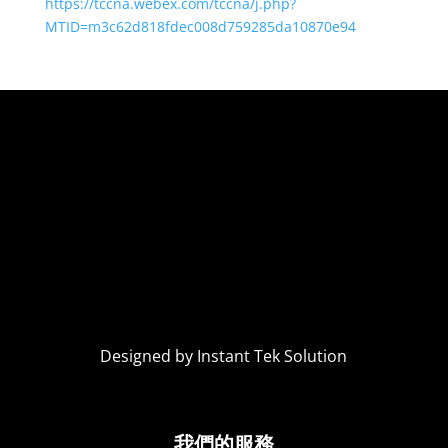
https://tccna.webex.com/tccna/j.php?
MTID=m3c62d818fdec008d759285da10870e94
Designed by Instant Tek Solution
我們的服務